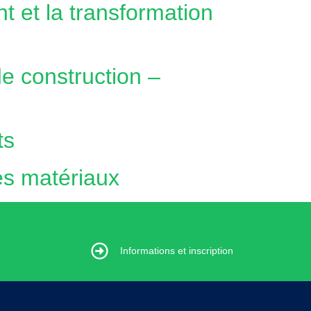
nt et la transformation
de construction –
ts
es matériaux
s et inscription
Informations et inscription