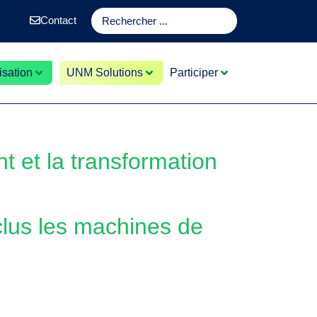
Contact
sation
UNM Solutions
Participer
nt et la transformation
nclus les machines de