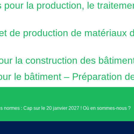
 pour la production, le traiteme
 et de production de matériaux 
our la construction des bâtimen
r le bâtiment – Préparation d
es normes : Cap sur le 20 janvier 2027 ! Où en sommes-nous ?
Information