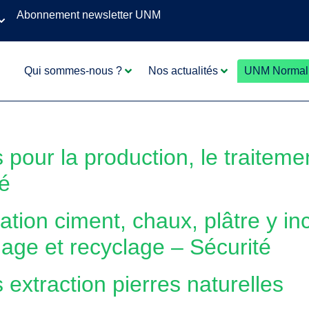
Abonnement newsletter UNM
Qui sommes-nous ?
Nos actualités
UNM Normali
 pour la production, le traiteme
té
cation ciment, chaux, plâtre y i
iage et recyclage – Sécurité
 extraction pierres naturelles