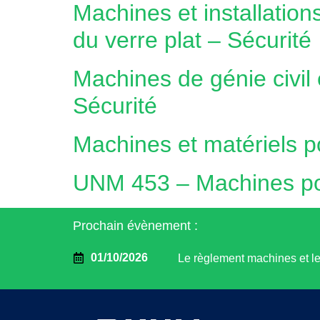
Machines et installations
du verre plat – Sécurité
Machines de génie civil
Sécurité
Machines et matériels p
UNM 453 – Machines pou
Prochain évènement :
01/10/2026
Le règlement machines et l