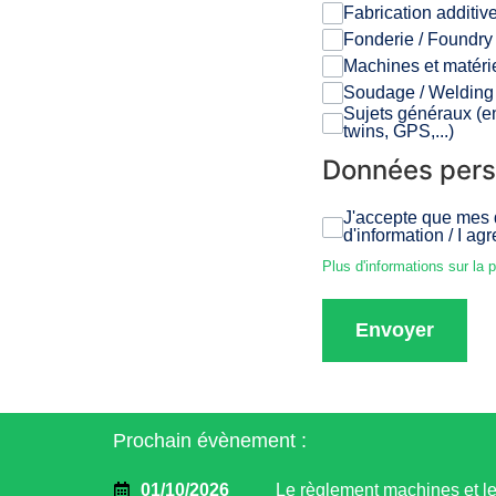
Fabrication additiv
Fonderie / Foundry
Machines et matéri
Soudage / Welding
Sujets généraux (en
twins, GPS,...)
Données perso
J'accepte que mes d
d'information / I a
Plus d'informations sur la 
Envoyer
Prochain évènement :
01/10/2026
Le règlement machines et l