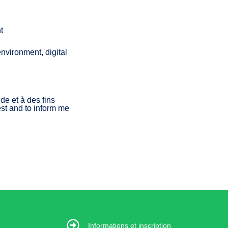
t
nvironment, digital
e et à des fins
est and to inform me
s et inscription
Informations et inscription