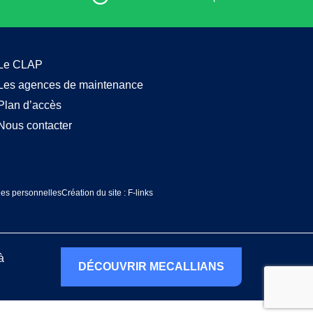
Le CLAP
Les agences de maintenance
Plan d’accès
Nous contacter
ées personnelles
Création du site : F-links
à
DÉCOUVRIR MECALLIANS