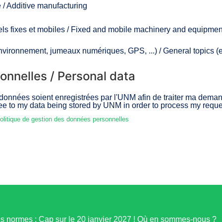
e / Additive manufacturing
els fixes et mobiles / Fixed and mobile machinery and equipmen
vironnement, jumeaux numériques, GPS, ...) / General topics (e
nnelles / Personal data
onnées soient enregistrées par l'UNM afin de traiter ma demand
gree to my data being stored by UNM in order to process my requ
politique de gestion des données personnelles
es normes : Cap sur le 20 janvier 2027 ! Où en sommes-nous ?
Information