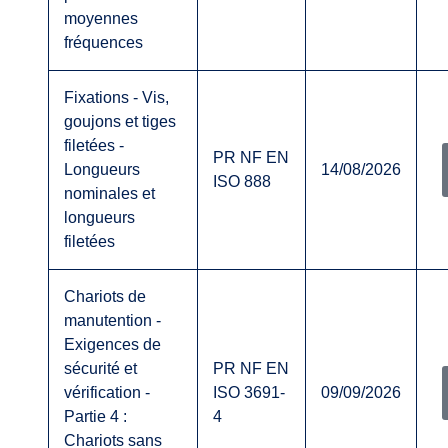
moyennes
fréquences
Fixations - Vis,
goujons et tiges
filetées -
PR NF EN
Longueurs
14/08/2026
ISO 888
nominales et
longueurs
filetées
Chariots de
manutention -
Exigences de
sécurité et
PR NF EN
vérification -
ISO 3691-
09/09/2026
Partie 4 :
4
Chariots sans