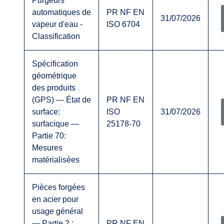
Purgeurs
automatiques de
PR NF EN
31/07/2026
vapeur d'eau -
ISO 6704
Classification
Spécification
géométrique
des produits
(GPS) — État de
PR NF EN
surface:
ISO
31/07/2026
surfacique —
25178-70
Partie 70:
Mesures
matérialisées
Pièces forgées
en acier pour
usage général
— Partie 2 :
PR NF EN