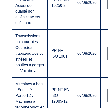
03/08/2026
Aciers de
10250-2
qualité non
alliés et aciers
spéciaux
Transmissions
par courroies —
Courroies
PR NF
trapézoïdales et
03/08/2026
ISO 1081
striées, et
poulies à gorges
— Vocabulaire
Machines à bois
- Sécurité -
PR NF EN
Partie 12 :
ISO
07/08/2026
Machines à
19085-12
tenonner-profiler