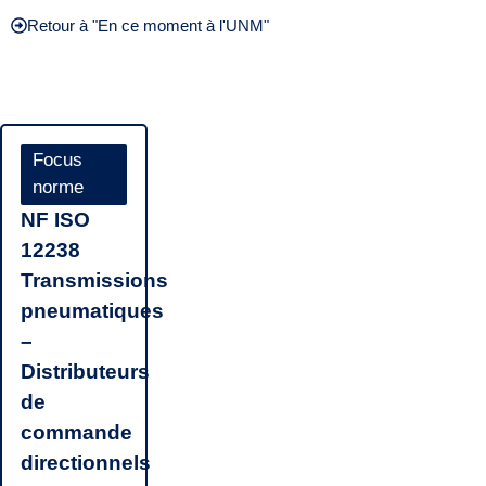
Retour à "En ce moment à l'UNM"
Focus
norme
NF ISO
12238
Transmissions
pneumatiques
–
Distributeurs
de
commande
directionnels