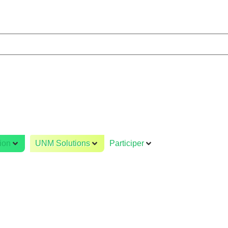
ion
UNM Solutions
Participer