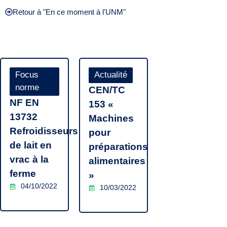
Retour à "En ce moment à l'UNM"
Focus
Actualité
norme
CEN/TC
NF EN
153 «
13732
Machines
Refroidisseurs
pour
de lait en
préparations
vrac à la
alimentaires
ferme
»
04/10/2022
10/03/2022