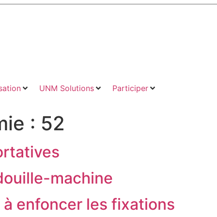
ation
UNM Solutions
Participer
mie :
52
rtatives
douille-machine
à enfoncer les fixations