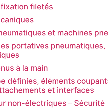
ixation filetés
écaniques
pneumatiques et machines pn
es portatives pneumatiques,
iques
enus à la main
pe définies, éléments coupants
attachements et interfaces
ur non-électriques – Sécurité