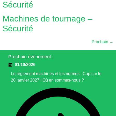
Sécurité
Machines de tournage –
Sécurité
Prochain
→
Prochain évènement :
01/10/2026
Le règlement machines et les normes : Cap sur le
20 janvier 2027 ! Où en sommes-nous ?