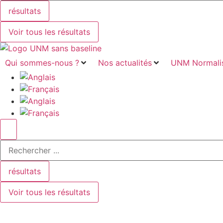
résultats
Voir tous les résultats
Qui sommes-nous ?
Nos actualités
UNM Normalis
Search
...
résultats
Voir tous les résultats