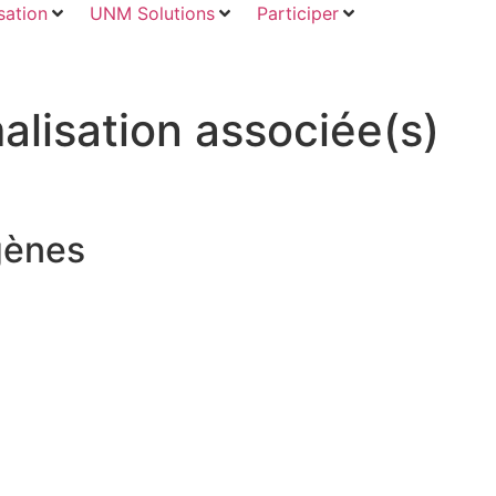
ation
UNM Solutions
Participer
lisation associée(s)
igènes