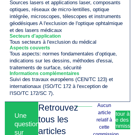
Sources lasers et applications laser, composants
optiques, réseaux de micro-lentilles, optique
intégrée, microscopes, télescopes et instruments
géodésiques A l'exclusion de l'optique ophtalmique
et des lasers médicaux
Secteurs d'application
Tous secteurs à l'exclusion du médical
Aspects couverts
Tous aspects: normes fondamentales d’optique,
indications sur les dessins, méthodes d'essai,
traitements de surface, sécurité
Informations complémentaires
Suivi des travaux européens (CEN/TC 123) et
internationaux (ISO/TC 172 à l'exception de
l'ISO/TC 172/SC 7).
Retrouvez
Aucun
article
Retour à l
Une
tous les
liste des
relatif à
question
commissio
cette
articles
sur
commission