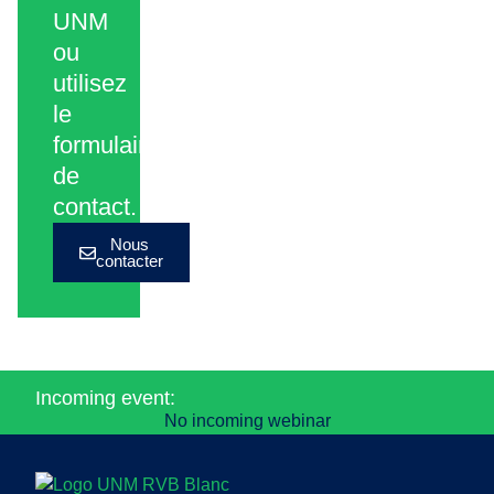
UNM
ou
utilisez
le
formulaire
de
contact.
Nous
contacter
Incoming event:
No incoming webinar