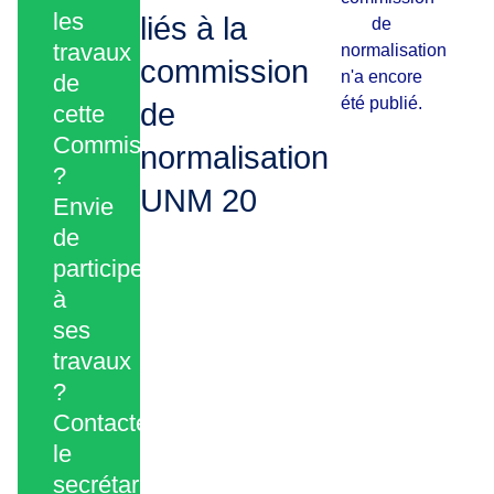
les
liés à la
de
travaux
normalisation
commission
n'a encore
de
été publié.
de
cette
Commission
normalisation
?
UNM 20
Envie
de
participer
à
ses
travaux
?
Contactez
le
secrétariat