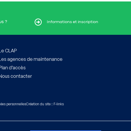
us ?
t inscription
Informations et inscription
Le CLAP
Les agences de maintenance
Plan d’accès
Nous contacter
nées personnelles
Création du site : F-links