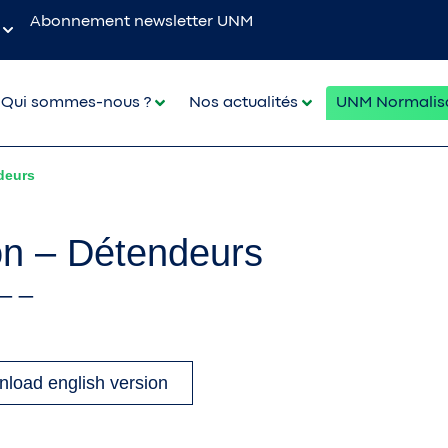
Abonnement newsletter UNM
Qui sommes-nous ?
Nos actualités
UNM Normalis
deurs
on – Détendeurs
_ _
load english version