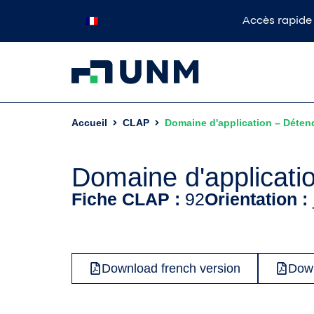
Accès rapide
Accueil
CLAP
Domaine d'application – Déten
Domaine d'applicati
Fiche CLAP :
92
Orientation :
Download french version
Down