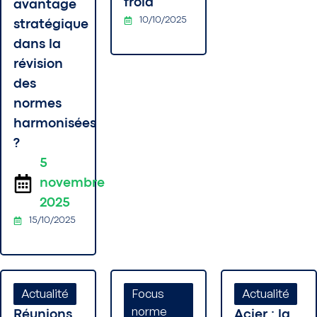
froid
avantage
10/10/2025
stratégique
dans la
révision
des
normes
harmonisées
?
5
novembre
2025
15/10/2025
Actualité
Focus
Actualité
norme
Réunions
Acier : la