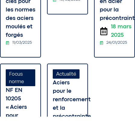
clés pour
en acier
les normes
pour la
des aciers
précontrain
moulés et
18 mars
forgés
2025
11/03/2025
24/01/2025
Focus
Actualité
norme
Aciers
NF EN
pour le
10205
renforcement
« Aciers
et la
pour
précontrainte
emballage
du béton :
laminés à
les enjeux