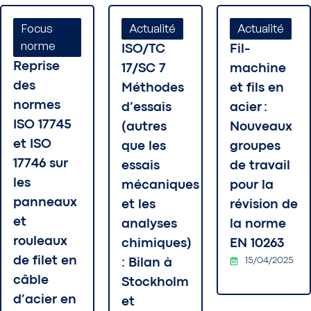
Focus
Actualité
Actualité
norme
ISO/TC
Fil-
Reprise
17/SC 7
machine
des
Méthodes
et fils en
normes
d’essais
acier :
ISO 17745
(autres
Nouveaux
et ISO
que les
groupes
17746 sur
essais
de travail
les
mécaniques
pour la
panneaux
et les
révision de
et
analyses
la norme
rouleaux
chimiques)
EN 10263
de filet en
15/04/2025
: Bilan à
câble
Stockholm
d’acier en
et