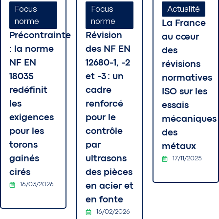
Focus
Focus
Actualité
norme
norme
La France
Précontrainte
Révision
au cœur
: la norme
des NF EN
des
NF EN
12680-1, -2
révisions
18035
et -3 : un
normatives
redéfinit
cadre
ISO sur les
les
renforcé
essais
exigences
pour le
mécaniques
pour les
contrôle
des
torons
par
métaux
gainés
ultrasons
17/11/2025
cirés
des pièces
16/03/2026
en acier et
en fonte
16/02/2026