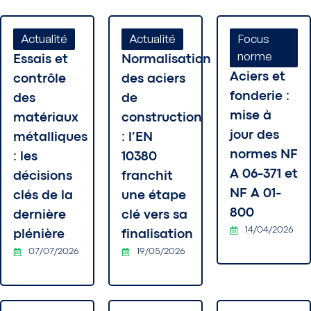
Actualité
Actualité
Focus
norme
Essais et
Normalisation
Aciers et
contrôle
des aciers
fonderie :
des
de
mise à
matériaux
construction
jour des
métalliques
: l’EN
normes NF
: les
10380
A 06-371 et
décisions
franchit
NF A 01-
clés de la
une étape
800
dernière
clé vers sa
14/04/2026
plénière
finalisation
07/07/2026
19/05/2026