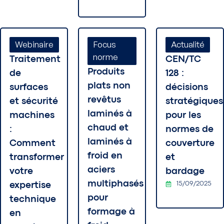
Webinaire
Focus
Actualité
norme
Traitement
CEN/TC
Produits
de
128 :
plats non
surfaces
décisions
revêtus
et sécurité
stratégiques
laminés à
machines
pour les
chaud et
:
normes de
laminés à
Comment
couverture
froid en
transformer
et
aciers
votre
bardage
multiphasés
15/09/2025
expertise
pour
technique
formage à
en