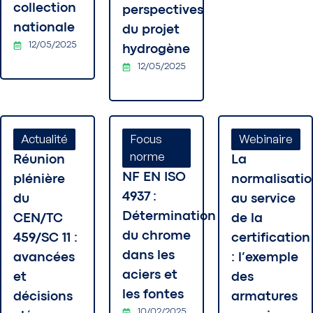
collection
perspectives
nationale
du projet
12/05/2025
hydrogène
12/05/2025
Actualité
Focus
Webinaire
norme
Réunion
La
NF EN ISO
plénière
normalisati
4937 :
du
au service
Détermination
CEN/TC
de la
du chrome
459/SC 11 :
certification
dans les
avancées
: l’exemple
aciers et
et
des
les fontes
décisions
armatures
10/02/2025