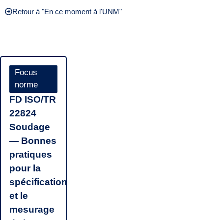
Retour à "En ce moment à l'UNM"
Focus
norme
FD ISO/TR
22824
Soudage
— Bonnes
pratiques
pour la
spécification
et le
mesurage