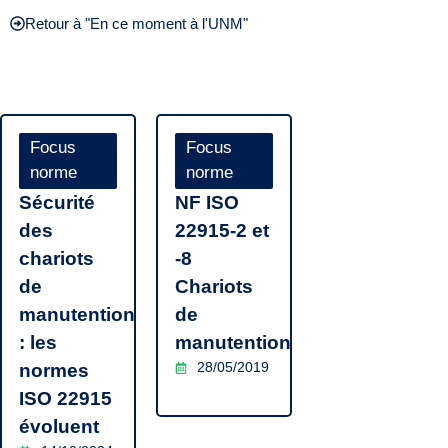
Retour à "En ce moment à l'UNM"
Focus
Focus
norme
norme
Sécurité
NF ISO
des
22915-2 et
chariots
-8
de
Chariots
manutention
de
: les
manutention
28/05/2019
normes
ISO 22915
évoluent