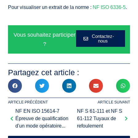
Pour visualiser un extrait de la norme :
NF ISO 6336-5
.
Vous souhaitez participer
Contactez-
nous
?
Partagez cet article :
ARTICLE PRÉCÉDENT
ARTICLE SUIVANT
NF EN ISO 15614-7
NF S 61-111 et NF S
Épreuve de qualification
61-112 Tuyaux de
d'un mode opératoire...
refoulement