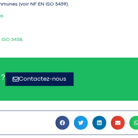
mmunes (voir NF EN ISO 5459).
s.
 ISO 5458
.
 ?
Contactez-nous