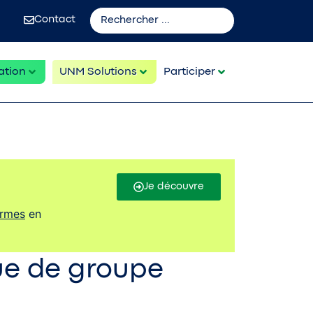
Contact
ation
UNM Solutions
Participer
Je découvre
ormes
en
ue de groupe