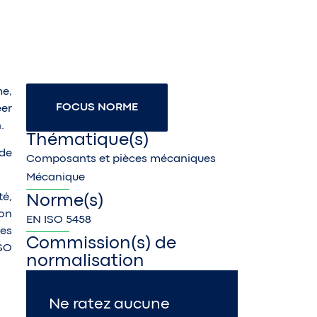
e,
FOCUS NORME
éer
.
Thématique(s)
 de
Composants et pièces mécaniques
Mécanique
té,
Norme(s)
non
EN ISO 5458
les
Commission(s) de
SO
normalisation
Ne ratez aucune