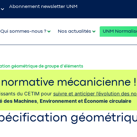
Abonnement newsletter UNM
Qui sommes-nous ?
Nos actualités
UNM Normalis
cation géométrique de groupe d’éléments
e normative mécanicienne !
rtissants du CETIM pour
suivre et anticiper l’évolution des n
té des Machines
,
Environnement et Économie circulaire
pécification géométriq