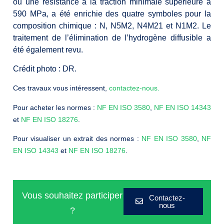
ou une résistance à la traction minimale supérieure à
590 MPa, a été enrichie des quatre symboles pour la
composition chimique : N, N5M2, N4M21 et N1M2. Le
traitement de l’élimination de l’hydrogène diffusible a
été également revu.
Crédit photo : DR.
Ces travaux vous intéressent,
contactez-nous
.
Pour acheter les normes :
NF EN ISO 3580
,
NF EN ISO 14343
et
NF EN ISO 18276
.
Pour visualiser un extrait des normes :
NF EN ISO 3580
,
NF
EN ISO 14343
et
NF EN ISO 18276
.
Vous souhaitez participer
Contactez-
nous
?