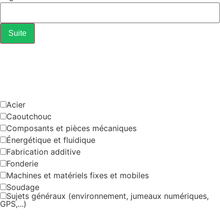
Suite
Dernière étape : merci de nous indiquer les
sujets qui vous intéressent*
(plusieurs réponses possibles)
Acier
Caoutchouc
Composants et pièces mécaniques
Énergétique et fluidique
Fabrication additive
Fonderie
Machines et matériels fixes et mobiles
Soudage
Sujets généraux (environnement, jumeaux numériques,
GPS,...)
Données personnelles*