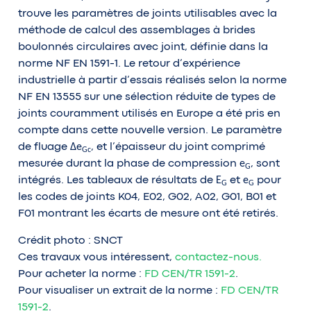
trouve les paramètres de joints utilisables avec la
méthode de calcul des assemblages à brides
boulonnés circulaires avec joint, définie dans la
norme NF EN 1591-1. Le retour d’expérience
industrielle à partir d’essais réalisés selon la norme
NF EN 13555 sur une sélection réduite de types de
joints couramment utilisés en Europe a été pris en
compte dans cette nouvelle version. Le paramètre
Δe
de fluage
, et l’épaisseur du joint comprimé
Gc
e
mesurée durant la phase de compression
, sont
G
E
e
intégrés. Les tableaux de résultats de
et
pour
G
G
les codes de joints K04, E02, G02, A02, G01, B01 et
F01 montrant les écarts de mesure ont été retirés.
Crédit photo : SNCT
Ces travaux vous intéressent,
contactez-nous.
Pour acheter la norme :
FD CEN/TR 1591-2
.
Pour visualiser un extrait de la norme :
FD CEN/TR
1591-2
.