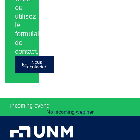
ou
utilisez
le
formulaire
de
contact.
Nous
contacter
Incoming event:
No incoming webinar