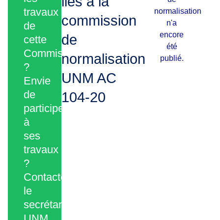
liés à la
travaux
normalisation
commission
n'a
de
encore
de
cette
été
Commission
normalisation
publié.
?
UNM AC
Envie
de
104-20
participer
à
ses
travaux
?
Contactez
le
secrétariat
UNM