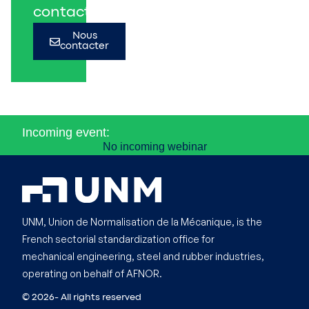
contact.
Nous
contacter
Incoming event:
No incoming webinar
UNM, Union de Normalisation de la Mécanique, is the
French sectorial standardization office for
mechanical engineering, steel and rubber industries,
operating on behalf of AFNOR.
© 2026- All rights reserved