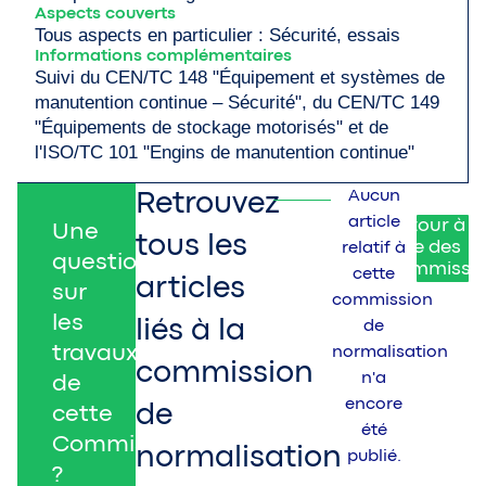
Aspects couverts
Tous aspects en particulier : Sécurité, essais
Informations complémentaires
Suivi du CEN/TC 148 "Équipement et systèmes de
manutention continue – Sécurité", du CEN/TC 149
"Équipements de stockage motorisés" et de
l'ISO/TC 101 "Engins de manutention continue"
Aucun
Retrouvez
article
Retour à l
Une
tous les
liste des
relatif à
question
commissi
cette
articles
sur
commission
les
liés à la
de
travaux
normalisation
commission
n'a
de
encore
de
cette
été
Commission
normalisation
publié.
?