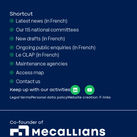
Shortcut
Latest news (in French)
Our 115 national committees
New drafts (in French)
Ongoing public enquiries (in French)
Le CLAP (in French)
Maintenance agencies
Access map
Contact us
Keep up with our activities
Legal terms
Personal data policy
Website creation: F-links
Co-founder of