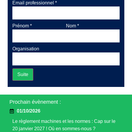
Email professionnel
*
Prénom
*
Nom
*
Organisation
Suite
Prochain évènement :
01/10/2026
Le règlement machines et les normes : Cap sur le
20 janvier 2027 ! Où en sommes-nous ?